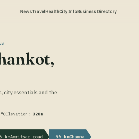
News
Travel
Health
City Info
Business Directory
AB
hankot,
s, city essentials and the
5°C
Elevation:
320m
5 km
56 km
Amritsar road
Chamba