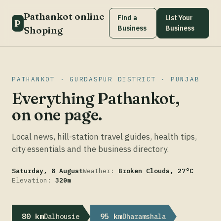
Pathankot online
Find a
List Your
P
Business
Business
Shoping
PATHANKOT · GURDASPUR DISTRICT · PUNJAB
Everything Pathankot,
on one page.
Local news, hill-station travel guides, health tips,
city essentials and the business directory.
Saturday, 8 August
Weather:
Broken Clouds, 27°C
Elevation:
320m
80 km
95 km
Dalhousie
Dharamshala