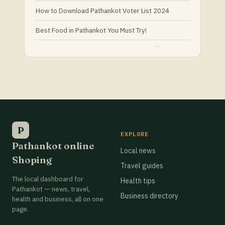
How to Download Pathankot Voter List 2024
Best Food in Pathankot You Must Try!
Must-Try Food and Places in Pathankot
What Is Healthy Food?
Best Grocery Stores in Pathankot
Best Grocery Stores in Pathankot
Best Grocery Stores in Pathankot
P
EXPLORE
Pathankot online
Best Grocery Stores in Pathankot
Local news
Shoping
Travel guides
Best Grocery Stores in Pathankot
The local dashboard for
Health tips
Best Grocery Stores in Pathankot
Pathankot — news, travel,
Business directory
health and business, all on one
Best Grocery Stores in Pathankot
page.